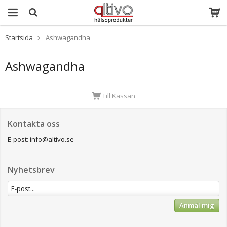
Startsida
Ashwagandha
Produkten har
blivit tillagd i
varukorgen
Ashwagandha
Till Kassan
Kontakta oss
E-post: info@altivo.se
Nyhetsbrev
Anmäl mig