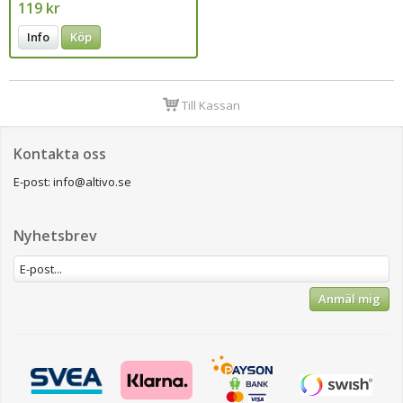
119 kr
Info
Köp
Till Kassan
Kontakta oss
E-post: info@altivo.se
Nyhetsbrev
Anmäl mig