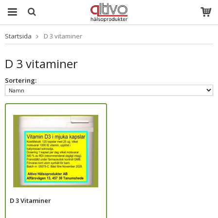
Startsida
D 3 vitaminer
Produkten har
blivit tillagd i
varukorgen
D 3 vitaminer
Sortering:
D 3 Vitaminer