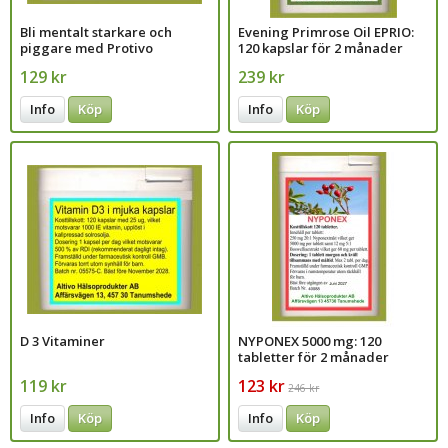
Bli mentalt starkare och
Evening Primrose Oil EPRIO:
piggare med Protivo
120 kapslar för 2 månader
multivitaminer
129 kr
239 kr
Info
Köp
Info
Köp
D 3 Vitaminer
NYPONEX 5000 mg: 120
tabletter för 2 månader
119 kr
123 kr
246 kr
Info
Köp
Info
Köp