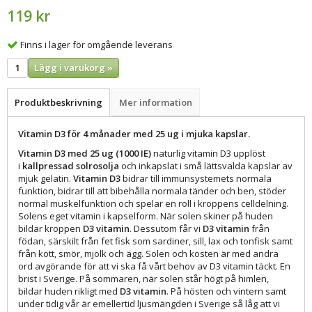
119 kr
Finns i lager för omgående leverans
Lägg i varukorg »
Produktbeskrivning
Mer information
Vitamin D3 för 4 månader med 25 ug i mjuka kapslar.
Vitamin D3
med 25 ug (1000 IE)
naturlig vitamin D3 upplöst
i
kallpressad solrosolja
och inkapslat i små lättsvalda kapslar av
mjuk gelatin.
Vitamin D3
bidrar till immunsystemets normala
funktion, bidrar till att bibehålla normala tänder och ben, stöder
normal muskelfunktion och spelar en roll i kroppens celldelning.
Solens eget vitamin i kapselform. När solen skiner på huden
bildar kroppen
D3 vitamin
. Dessutom får vi
D3 vitamin
från
födan, särskilt från fet fisk som sardiner, sill, lax och tonfisk samt
från kött, smör, mjölk och ägg. Solen och kosten är med andra
ord avgörande för att vi ska få vårt behov av D3 vitamin täckt. En
brist i Sverige. På sommaren, när solen står högt på himlen,
bildar huden rikligt med
D3 vitamin
. På hösten och vintern samt
under tidig vår är emellertid ljusmängden i Sverige så låg att vi