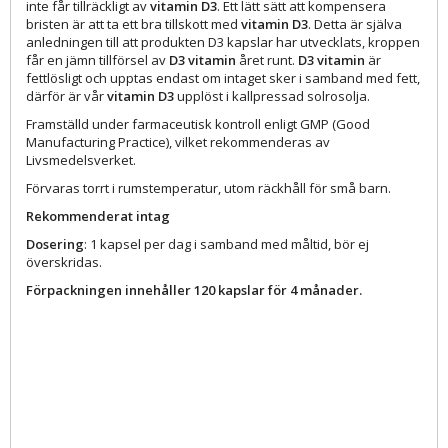
inte får tillräckligt av
vitamin D3
. Ett lätt sätt att kompensera
bristen är att ta ett bra tillskott med
vitamin D3
. Detta är själva
anledningen till att produkten D3 kapslar har utvecklats, kroppen
får en jämn tillförsel av
D3 vitamin
året runt.
D3 vitamin
är
fettlösligt och upptas endast om intaget sker i samband med fett,
därför är vår
vitamin D3
upplöst i kallpressad solrosolja.
Framställd under farmaceutisk kontroll enligt GMP (Good
Manufacturing Practice), vilket rekommenderas av
Livsmedelsverket.
Förvaras torrt i rumstemperatur, utom räckhåll för små barn.
Rekommenderat intag
Dosering
: 1 kapsel per dag i samband med måltid, bör ej
överskridas.
Förpackningen innehåller 120 kapslar för 4 månader.