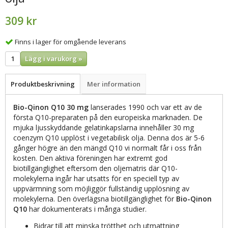
309 kr
Finns i lager för omgående leverans
Lägg i varukorg »
Produktbeskrivning
Mer information
Bio-Qinon Q10 30 mg
lanserades 1990 och var ett av de
första Q10-preparaten på den europeiska marknaden. De
mjuka ljusskyddande gelatinkapslarna innehåller 30 mg
coenzym Q10 upplöst i vegetabilisk olja. Denna dos är 5-6
gånger högre än den mängd Q10 vi normalt får i oss från
kosten. Den aktiva föreningen har extremt god
biotillgänglighet eftersom den oljematris där Q10-
molekylerna ingår har utsatts för en speciell typ av
uppvärmning som möjliggör fullständig upplösning av
molekylerna. Den överlägsna biotillgänglighet för
Bio-Qinon
Q10
har dokumenterats i många studier.
Bidrar till att minska trötthet och utmattning