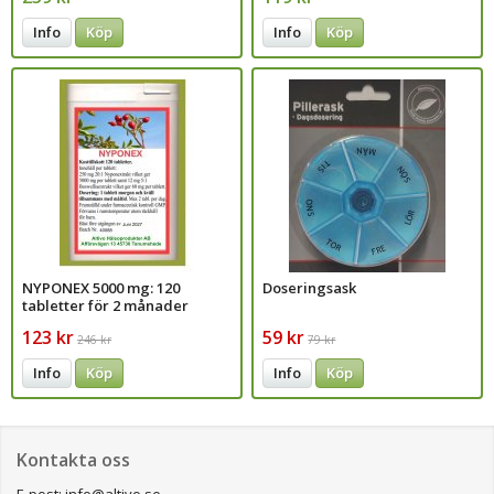
Info
Köp
Info
Köp
NYPONEX 5000 mg: 120
Doseringsask
tabletter för 2 månader
123 kr
59 kr
246 kr
79 kr
Info
Köp
Info
Köp
Kontakta oss
E-post: info@altivo.se