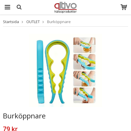
Startsida
OUTLET
Burköppnare
Produkten har
blivit tillagd i
varukorgen
Burköppnare
79 kr