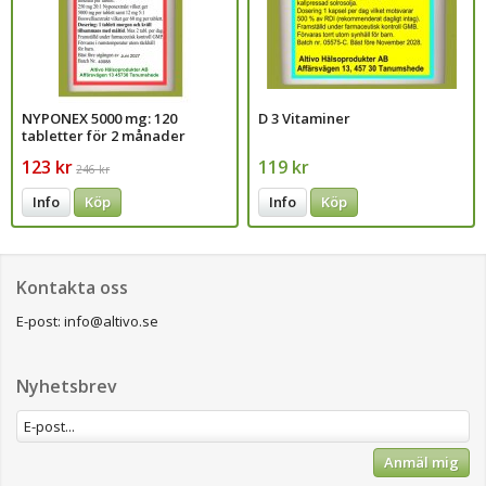
NYPONEX 5000 mg: 120
D 3 Vitaminer
tabletter för 2 månader
123 kr
119 kr
246 kr
Info
Köp
Info
Köp
Kontakta oss
E-post: info@altivo.se
Nyhetsbrev
Anmäl mig