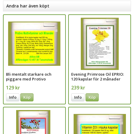
Andra har även köpt
Bli mentalt starkare och
Evening Primrose Oil EPRIO:
piggare med Protivo
120 kapslar för 2 månader
multivitaminer
129 kr
239 kr
Info
Köp
Info
Köp