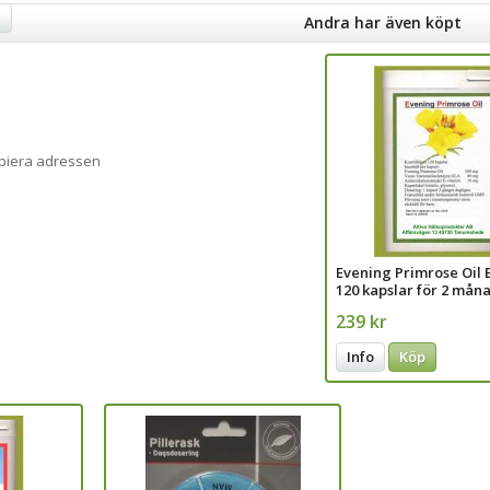
a
Andra har även köpt
opiera adressen
Evening Primrose Oil 
120 kapslar för 2 mån
239 kr
Info
Köp