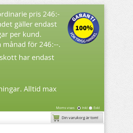
ordinarie pris 246:-
det gäller endast
ar per kund.
n månad för 246:--.
lskott har endast
ingar. Alltid max
Moms visas:
Inkl
Exkl
Din varukorg är tom!