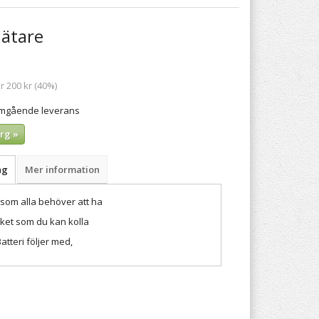
ätare
r 200 kr (40%)
 omgående leverans
rg »
ng
Mer information
som alla behöver att ha
ycket som du kan kolla
tteri följer med,