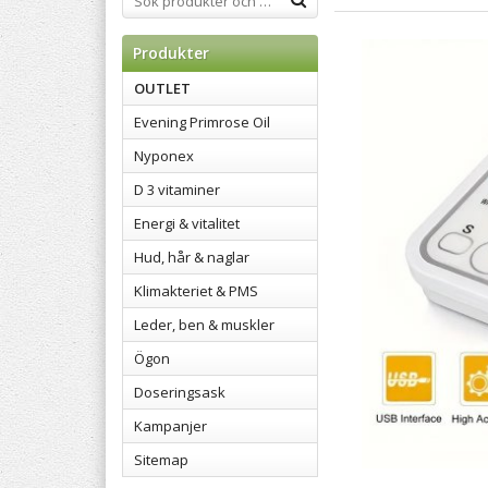
Produkter
OUTLET
Evening Primrose Oil
Nyponex
D 3 vitaminer
Energi & vitalitet
Hud, hår & naglar
Klimakteriet & PMS
Leder, ben & muskler
Ögon
Doseringsask
Kampanjer
Sitemap