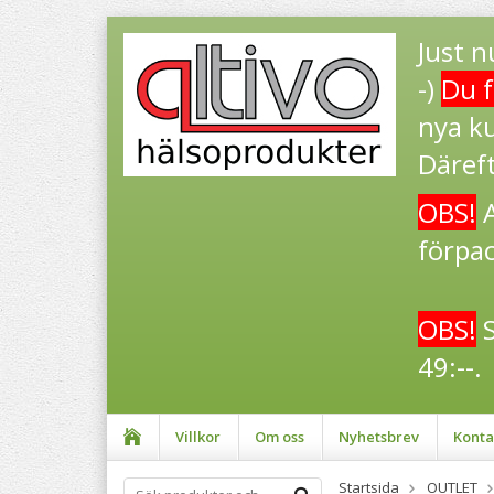
Just n
-)
Du f
nya k
Däreft
OBS!
A
förpac
OBS!
S
49:--.
Villkor
Om oss
Nyhetsbrev
Konta
Startsida
OUTLET