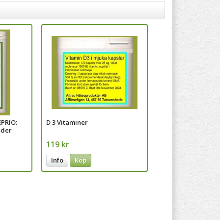
EPRIO:
D 3 Vitaminer
ader
119 kr
Info
Köp