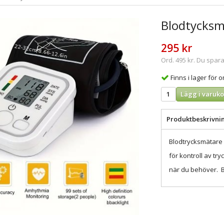
Blodtycksm
295 kr
Ord. 495 kr. Du spara
Finns i lager för
Lägg i varuko
Produktbeskrivni
Blodtrycksmätare 
för kontroll av tr
när du behöver. Ba