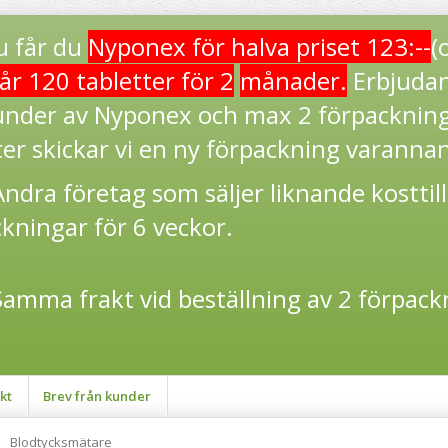
u får du
Nyponex för halva priset 123:--
(
år 120 tabletter för 2
månader.
Erbjudan
under av Nyponex och max 2 förpackning
er skickar vi en ny förpackning varanna
ndra företag som säljer liknande kosttil
kningar för 6 veckor.
amma frakt vid beställning av 2 förpackn
kt
Brev från kunder
Blodtycksmätare